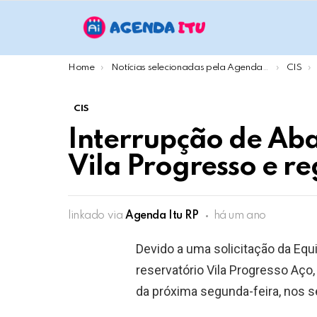
You are here:
Home
Notícias selecionadas pela Agenda Itu
CIS
CIS
Interrupção de Aba
Vila Progresso e r
linkado via
Agenda Itu RP
há um ano
Devido a uma solicitação da Equi
reservatório Vila Progresso Aço
da próxima segunda-feira, nos s