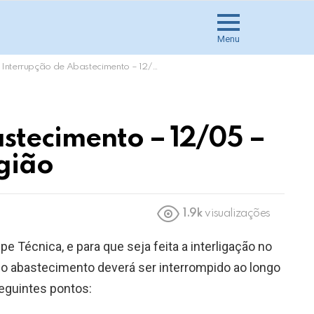
Menu
Interrupção de Abastecimento – 12/05 – Vila Progresso e região
stecimento – 12/05 –
egião
1.9k
visualizações
pe Técnica, e para que seja feita a interligação no
, o abastecimento deverá ser interrompido ao longo
eguintes pontos: