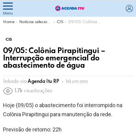
L
Menu
You are here:
Home
Notícias selecionadas pela Agenda Itu
CIS
09/05: Colônia Pirapitingui – Interrupção emergencial do abastecimento de água
CIS
09/05: Colônia Pirapitingui –
Interrupção emergencial do
abastecimento de água
linkado via
Agenda Itu RP
há um ano
1.7k
visualizações
Hoje (09/05) o abastecimento foi interrompido na
Colônia Pirapitingui para manutenção da rede.
Previsão de retorno: 22h