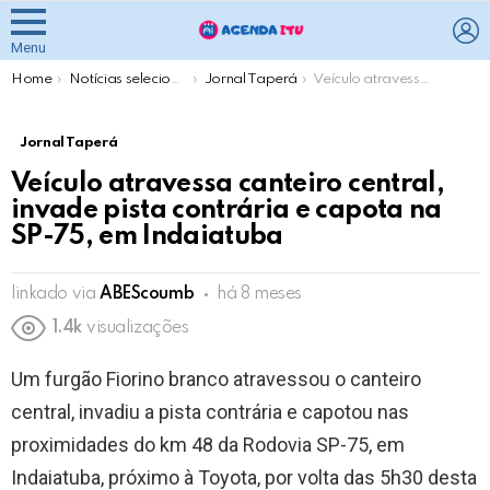
L
Menu
You are here:
Home
Notícias selecionadas pela Agenda Itu
Jornal Taperá
Veículo atravessa canteiro central, invade pista contrária e capota na SP-75, em Indaiatuba
Jornal Taperá
Veículo atravessa canteiro central,
invade pista contrária e capota na
SP-75, em Indaiatuba
linkado via
ABEScoumb
há 8 meses
1.4k
visualizações
Um furgão Fiorino branco atravessou o canteiro
central, invadiu a pista contrária e capotou nas
proximidades do km 48 da Rodovia SP-75, em
Indaiatuba, próximo à Toyota, por volta das 5h30 desta