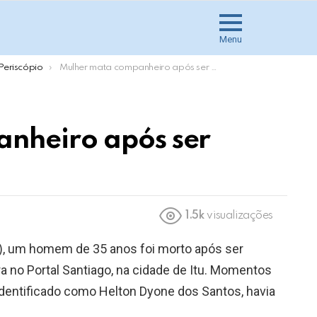
Menu
Periscópio
Mulher mata companheiro após ser esfaqueada em Itu
nheiro após ser
1.5k
visualizações
9), um homem de 35 anos foi morto após ser
 no Portal Santiago, na cidade de Itu. Momentos
, identificado como Helton Dyone dos Santos, havia