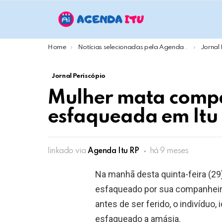
You are here:
Home
Notícias selecionadas pela Agenda Itu
Jornal 
Jornal Periscópio
Mulher mata compa
esfaqueada em Itu
linkado via
Agenda Itu RP
há 9 meses
Na manhã desta quinta-feira (2
esfaqueado por sua companheira
antes de ser ferido, o indivíduo
esfaqueado a amásia.