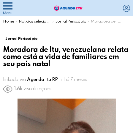
L
Menu
You are here:
Home
Notícias selecionadas pela Agenda Itu
Jornal Periscópio
Moradora de Itu, venezuelana relata como está a vida de familiares em seu país natal
Jornal Periscópio
Moradora de Itu, venezuelana relata
como está a vida de familiares em
seu país natal
linkado via
Agenda Itu RP
há 7 meses
1.6k
visualizações