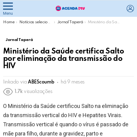
L
Menu
You are here:
Home
Notícias selecionadas pela Agenda Itu
Jornal Taperá
Ministério da Saúde certifica Salto por eliminação da transmissão do HIV
Jornal Taperá
Ministério da Saúde certifica Salto
por eliminação da transmissão do
HIV
linkado via
ABEScoumb
há 9 meses
1.7k
visualizações
O Ministério da Saúde certificou Salto na eliminação
da transmissão vertical do HIV e Hepatites Virais.
Transmissão vertical é quando o vírus é passado de
mãe para filho, durante a gravidez, parto e