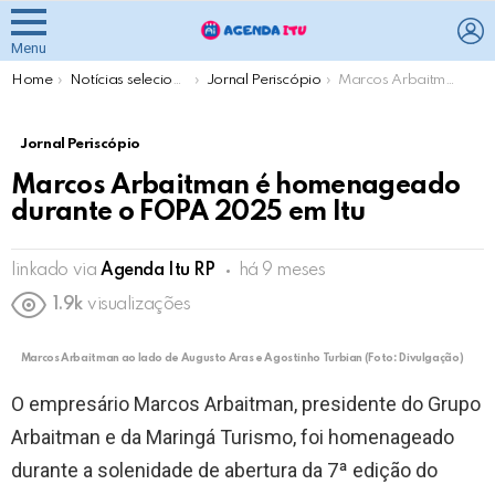
L
Menu
You are here:
Home
Notícias selecionadas pela Agenda Itu
Jornal Periscópio
Marcos Arbaitman é homenageado durante o FOPA 2025 em Itu
Jornal Periscópio
Marcos Arbaitman é homenageado
durante o FOPA 2025 em Itu
linkado via
Agenda Itu RP
há 9 meses
1.9k
visualizações
Marcos Arbaitman ao lado de Augusto Aras e Agostinho Turbian (Foto: Divulgação)
O empresário Marcos Arbaitman, presidente do Grupo
Arbaitman e da Maringá Turismo, foi homenageado
durante a solenidade de abertura da 7ª edição do