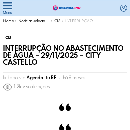
L
Menu
You are here:
Home
Notícias selecionadas pela Agenda Itu
CIS
INTERRUPÇÃO NO ABASTECIMENTO DE ÁGUA – 29/11/2025 – CITY CASTELLO
CIS
INTERRUPÇÃO NO ABASTECIMENTO
DE ÁGUA – 29/11/2025 – CITY
CASTELLO
linkado via
Agenda Itu RP
há 8 meses
1.2k
visualizações