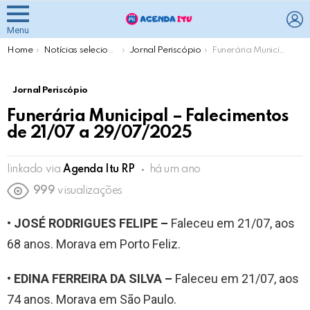
L
Menu
You are here:
Home
Notícias selecionadas pela Agenda Itu
Jornal Periscópio
Funerária Municipal – Falecimentos de 21/07 a 29/07/2025
Jornal Periscópio
Funerária Municipal – Falecimentos
de 21/07 a 29/07/2025
linkado via
Agenda Itu RP
há um ano
999
visualizações
• JOSÉ RODRIGUES FELIPE –
Faleceu em 21/07, aos
68 anos. Morava em Porto Feliz.
• EDINA FERREIRA DA SILVA –
Faleceu em 21/07, aos
74 anos. Morava em São Paulo.