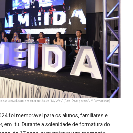
 inesquecível ao interpretar a clássica “My Way” (Foto: Divulgação/VM Formaturas)
24 foi memorável para os alunos, familiares e
r, em Itu. Durante a solenidade de formatura do