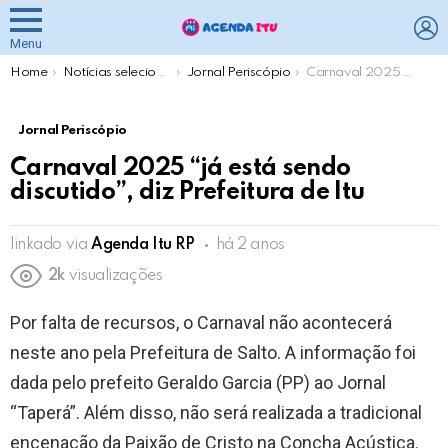
L
Menu
You are here:
Home
Notícias selecionadas pela Agenda Itu
Jornal Periscópio
Carnaval 2025 “já está sendo discutido”, diz Prefeitura de Itu
Jornal Periscópio
Carnaval 2025 “já está sendo
discutido”, diz Prefeitura de Itu
linkado via
Agenda Itu RP
há 2 anos
2k
visualizações
Por falta de recursos, o Carnaval não acontecerá
neste ano pela Prefeitura de Salto. A informação foi
dada pelo prefeito Geraldo Garcia (PP) ao Jornal
“Taperá”. Além disso, não será realizada a tradicional
encenação da Paixão de Cristo na Concha Acústica.