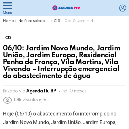
L
Menu
You are here:
Home
Notícias selecionadas pela Agenda Itu
CIS
06/10: Jardim Novo Mundo, Jardim União, Jardim Europa, Residencial Penha de França, Vila Martins, Vila Vivenda – Interrupção emergencial do abastecimento de água
CIS
06/10: Jardim Novo Mundo, Jardim
União, Jardim Europa, Residencial
Penha de França, Vila Martins, Vila
Vivenda – Interrupção emergencial
do abastecimento de água
linkado via
Agenda Itu RP
há 10 meses
1.8k
visualizações
Hoje (06/10) o abastecimento foi interrompido no
Jardim Novo Mundo, Jardim União, Jardim Europa,